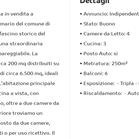
Dettagli
a in vendita a
•
Annuncio:
Indipendent
enario del comune di
•
Stato:
Buono
fascino storico del
•
Camere da Letto:
4
una straordinaria
•
Cucina:
3
pareggiabile. La
•
Posto Auto:
si
rca 200 mq distribuiti su
•
Metratura:
250
m²
 di circa 6.500 mq, ideali
•
Balconi:
6
L’abitazione principale
•
Esposizione:
- Tripla
-
ina a vista, con
•
Riscaldamento:
- Aut
lo, oltre a due camere da
eriore troviamo un
osto da due camere,
i o per uso ricettivo. Il