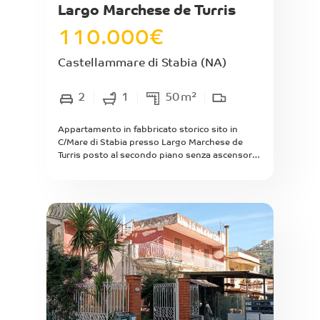
Largo Marchese de Turris
110.000
€
Castellammare di Stabia
(NA)
2
1
50
m²
Appartamento in fabbricato storico sito in
C/Mare di Stabia presso Largo Marchese de
Turris posto al secondo piano senza ascensore
di mq interni 50 composto da ampia cucina
all'ingresso, bagno, disimpegno, piccola
cameretta cieca, camera matrimoniale con
balcone su strada. L'appartamento è in discreto
stato interno gode di una doppia esposizione.
Ideale per giovane coppia, single, investimento,
beb o casa vacanza visto la poca distanza dalla
stazione della circumvesuviana e dalla villa
comunale.