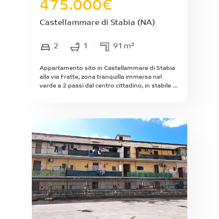
475.000
€
Castellammare di Stabia
(NA)
2
1
91
m²
Appartamento sito in Castellammare di Stabia
alla via Fratte, zona tranquilla immersa nel
verde a 2 passi dal centro cittadino, in stabile di
nuova costruzione posto al piano secondo con
ascensore di mq interni 85 composto da
ingresso, ampio living con cucina a vista con
doppio balcone con affaccio panoramico,
bagno al servizio della zona giorno, camera da
letto con bagno in camera, seconda camera con
balcone panoramico e annesso box posto
piano interrato con accesso diretto da
asceensore che arriva al piano. Il box e' dotato
di punto di ricarica per auto elettrica.
L'appartamento e' finemente ristrutturato con
parquet di prima scelta, condizionatori e
materiali di finitura di prima scelta. L'immobile
viene venduto completo du cucina con isola di
gamma premium. Riscaldamento autonomo.