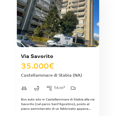
carrabile e ricadente in zona di carattere
sportivo. Attualmente coltivato e piantumato
da alberi da frutta e di ulivo.
Via Savorito
35.000
€
Castellammare di Stabia
(NA)
16
m²
Box auto sito in Castellammare di Stabia alla via
Savorito (nel parco Sant'Agostino), posto al
piano seminterrato di un fabbricato appena
ristrutturato esternamente, di mq interni 16, da