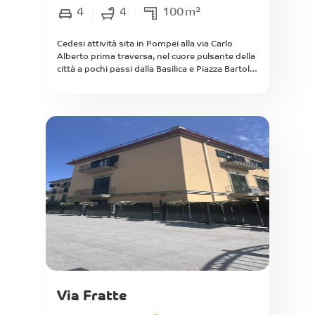
4
4
100
m²
Cedesi attività sita in Pompei alla via Carlo
Alberto prima traversa, nel cuore pulsante della
città a pochi passi dalla Basilica e Piazza Bartolo
Longo, si propone attività di BeB
completamente ristrutturato in ogni sua parte,
funzionante, attivo giornaliermente. L' attività è
in condominio servito da ascesore posta al
secondo piano composta da zona recption
all'ingresso con angolo cottura per gli ospiti a
scomparsa, 4 camere da letto divise in 2
matrimoniali, 1 tripla, 1 quadrupla, le camere
sono climatizzate e completamente
accessiorate di ogni confort per gli ospiti,
inoltre le camere sono in possesso di terrazzini
a livello attrezzati, possibilità di posto auto
coperto o scoperto in area condominiale.
Fatturato dimostrabile e autorizazzioni
comunali. Canone di locazione pari ad euro
9.600,00 annui. Ovviamente non vengono
vendute le mura della proprietà.
Via Fratte