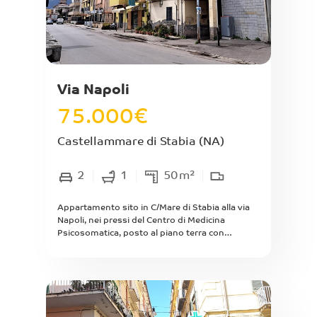
Via Napoli
75.000
€
Castellammare di Stabia
(NA)
2
1
50
m²
Appartamento sito in C/Mare di Stabia alla via
Napoli, nei pressi del Centro di Medicina
Psicosomatica, posto al piano terra con
ingresso indipendente, di mq interni 50
composto da ingresso, cucina abitabile, camera
da letto matrimoniale, piccola cameretta,
bagno. Discreto stato interno, immobile
attualmente locato con rendita annua pari ad
euro 3.600,00, scadenza contratto di locazione