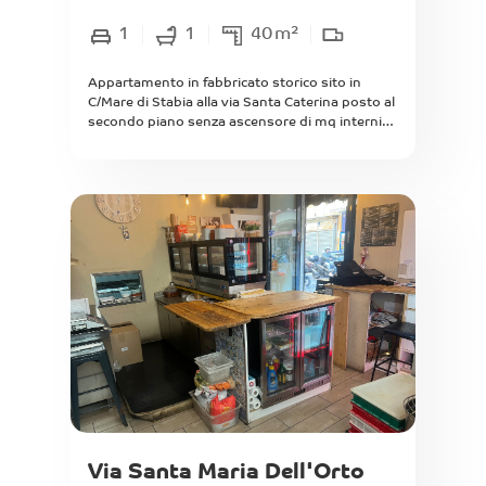
1
1
40
m²
Appartamento in fabbricato storico sito in
C/Mare di Stabia alla via Santa Caterina posto al
secondo piano senza ascensore di mq interni
40 composto da cucina all'ingresso, bagno,
camera matrimoniale con balcone su strada. Da
Ristrutturare. Ideale per uso investimento, per
single o coppia, vista la poca distanza dalla Villa
Comunale, Porto e stazione della
circumvesuviana l'appartamento può essere
adatto per uso casa vacanza.
Via Santa Maria Dell'Orto