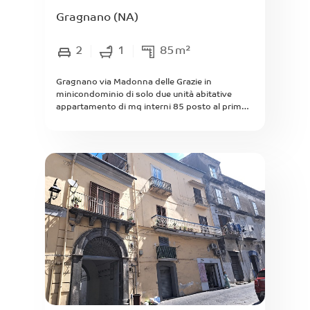
Gragnano
(NA)
2
1
85
m²
Gragnano via Madonna delle Grazie in
minicondominio di solo due unità abitative
appartamento di mq interni 85 posto al primo
ed ultimo piano senza ascensore composto da
ingresso in soggiorno con angolo cottura (da
creare), ampio bagno con vasca
idromassaggio, 2 camere da letto con balcone
su strada. Buono Stato interno completa la
proprietà sottotetto sovrastante all'abitazione
di mq interni 85 e terrazzo di mq 30 con
accesso dal vano scala condominiale allo stato
grezzo con altezza interna 2.20 m. Si precisa
che per il solo sottotetto è stato edificato con
istanza di condono 47/85.