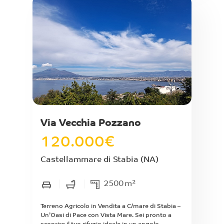
90 con annesso terrazzo di mq 25, composto
da ingresso su strada con accesso sul terrazzo
a livello di esclusiva proprietà, 4 ampie camere
da letto ognuna con annesso bagno e cucina. L'
immobile è completamente finestrato e
ristrutturato. L'immobile vista la divisione
interna si presta ad uso beb attività tutt'oggi
praticata.
Via Vecchia Pozzano
120.000
€
Castellammare di Stabia
(NA)
2500
m²
Terreno Agricolo in Vendita a C/mare di Stabia –
Un’Oasi di Pace con Vista Mare. Sei pronto a