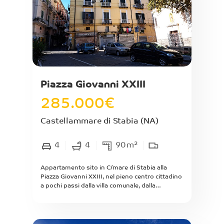
copertura. Compreso nel prezzo di vendita, per
il valore stimato di euro centosessantamila/00,
è annesso un locale commerciale categoria C/3
in piena proprietà, di complessivi mq interni
circa 170 con area scoperta di mq circa 40,
attualmente locato ad € 5.940,00 annui con
contratto in scadenza al 31/12/2028; vendita
anche separata.
Piazza Giovanni XXIII
285.000
€
Castellammare di Stabia
(NA)
4
4
90
m²
Appartamento sito in C/mare di Stabia alla
Piazza Giovanni XXIII, nel pieno centro cittadino
a pochi passi dalla villa comunale, dalla
spiaggia, dalla circumvesuviana e dalle
innumerevoli attività commerciali di ogni
genere presenti sulla zona. Appartamento con
ingresso indipendente su strada di mq interni