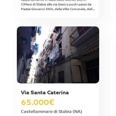
Appartamento in fabbricato storico sito in
C/Mare di Stabia alla via Gesù a pochi passi da
Piazza Giovanni XXIII, dalla Villa Comunale, dalla
spiaggia, dalla stazione della Circumvesuviana e
tutti i principali e svariati servizi e attività
commerciali. Appartamento posto al primo
piano senza ascensore di mq interni 30
attualmente diviso in un unico ampio ambiente
con balcone su strada e altezza interna di m.
4,30, si precisa che parte dell'appartamento
attualmente è coperto da un soppalco di mq 18
con annesso bagno e altezza di m. 1,90
regolarizzabile ad uso suppigno o deposito
(superficie non abitabile). Attualmente
l'appartamento ha la disposizione di ufficio.
Ideale per uso ufficio, per abitazione di giovani
coppie o single e anche uso investimento.
Via Santa Caterina
65.000
€
Castellammare di Stabia
(NA)