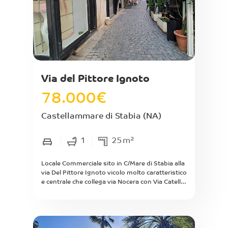
Via del Pittore Ignoto
78.000
€
Castellammare di Stabia
(NA)
1
25
m²
Locale Commerciale sito in C/Mare di Stabia alla
via Del Pittore Ignoto vicolo molto caratteristico
e centrale che collega via Nocera con Via Catello
Fusco solo accesso pedonale, fronte strada di
mq interni circa 25 completamente ristrutturato
composto da reception all'ingresso, ampia sala,
disimpegno, bagno con annesso antibagno.