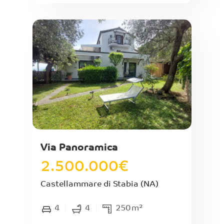
ampio ingresso con larghezza 2,70 mt,
composto da unico ambiente già pavimentato,
con soppalco in cemento armato di altezza 1,70
mt. Finestrato. Altezza totale del locale 3,80 mt.
Al box si può accede da ben due rampe larghe e
carrabili. In buono stato interno.
Via Panoramica
2.500.000
€
Castellammare di Stabia
(NA)
4
4
250
m²