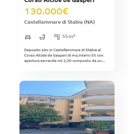
Corso Alcide de Gasperi
130.000
€
Castellammare di Stabia
(NA)
55
m²
Deposito sito in Castellammare di Stabia al
Corso Alcide de Gasperi di mq interni 55 con
apertura serranda mt 2,30 composto da un
primo ambiente di mq complessivi 36 e un
retrostante ambiente finestrato di mq
complessivi 19. Presenta un'altezza interna di
3,56 mt. Situato in zona nelle immediate
vicinanze della villa comunale. Ideale anche per
box auto. Da ristrutturare.