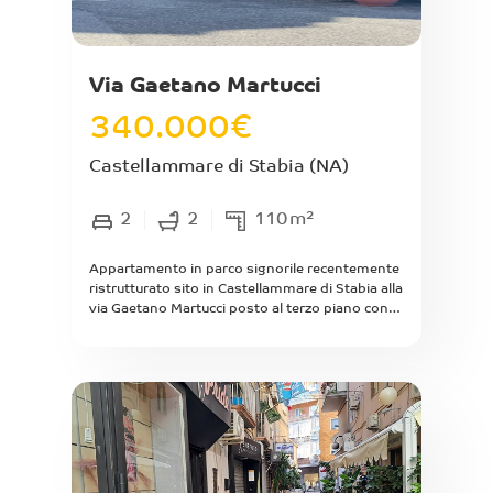
Via Gaetano Martucci
340.000
€
Castellammare di Stabia
(NA)
2
2
110
m²
Appartamento in parco signorile recentemente
ristrutturato sito in Castellammare di Stabia alla
via Gaetano Martucci posto al terzo piano con
ascensore di mq interni 100 composto da
ingresso, soggiorno doppio, cucina abitabile,
corridoio, 2 ampie camere da letto, 2 bagni,
rispostiglio e 2 terrazzini di mq complessivi 15.
Riscaldamento autonomo. Luminoso. Arioso.
Da ristrutturare. Posto auto scoperto.
Possibilita' di box auto.