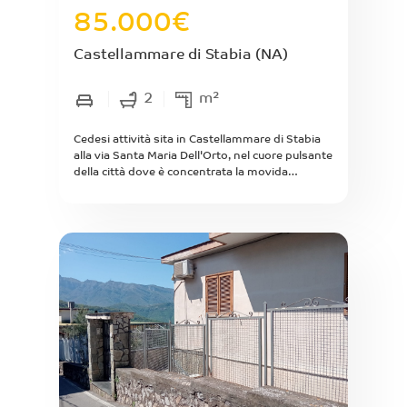
85.000
€
Castellammare di Stabia
(NA)
2
m²
Cedesi attività sita in Castellammare di Stabia
alla via Santa Maria Dell'Orto, nel cuore pulsante
della città dove è concentrata la movida
culinaria, si propone locale commerciale
completamente ristrutturato in ogni sua parte,
funzionante, attivo giornaliermente ad attività
di pizzeria, rosticceria e fast food. Con cucina
attrezzata in acciaio inox, due bagni (uno
accessibile dalla clientela autonomamente e
l'altro per il personale), è presente un eccellente
forno a gas, un organizzato deposito per il
riposo merci, banconi in legno, vari frigo e tutto
quello che non può mancare a questa magnifica
attività. E' scontato che è presente, adiacente al
locale stesso, uno spazio attrezzato esterno
con 24 posti a sedere delimitato da piante per
intrattenere e far gustare alla clientela tutto