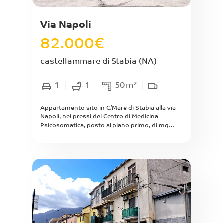
Luminoso. Arioso. Tripla esposizione.
Panoramico.
Via Napoli
82.000
€
castellammare di Stabia
(NA)
1
1
50
m²
Appartamento sito in C/Mare di Stabia alla via
Napoli, nei pressi del Centro di Medicina
Psicosomatica, posto al piano primo, di mq
interni 50 composto da ingresso, piccola
cucina, soggiorno, camera da letto
matrimoniale, bagno. Discreto stato interno,
immobile attualmente locato con rendita annua
pari ad euro 2.400,00, scadenza contratto di
locazione 2028.