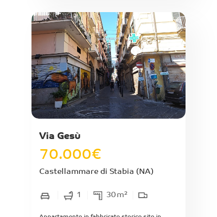
commerciali. Appartamento posto al primo
piano senza ascensore di mq interni 110
attualmente l'immobile è suddiviso ad uso
ufficio e composto da ampio ingresso con
balcone lato interno al fabbricato, 2 ampie
camere con balcone su strada, disimpegno,
studio, camera con balcone con affaccio su via
Nuova, bagno con antibagno. Si precisa che
parte dell'appartamento è comperto da un
soppalco di mq 10 e altezza di m.1,95
regolarizzabile ad uso suppigno o deposito
(superficie non abitabile), attualmente
l'immobile ha una divisione interna da ufficio
bisogna ricreare la cucina oppure l'angolo
cottura.
Via Gesù
70.000
€
Castellammare di Stabia
(NA)
1
30
m²