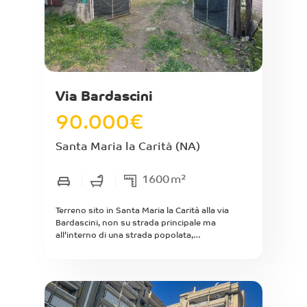
Via Bardascini
90.000
€
Santa Maria la Carità
(NA)
1600
m²
Terreno sito in Santa Maria la Carità alla via
Bardascini, non su strada principale ma
all'interno di una strada popolata,
dell'estenzione di mq interni c/a 1600 a forma
rettangolare in lunghezza. E' recintato in parte
da muretto in calcestruzzo con orso grill ed in
parte con pali e ringhiera in ferro. Abbastanza
pianeggiante e molto soleggiato. Con ingresso