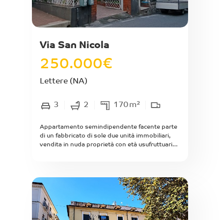
Via San Nicola
250.000
€
Lettere
(NA)
3
2
170
m²
Appartamento semindipendente facente parte
di un fabbricato di sole due unità immobiliari,
vendita in nuda proprietà con età usufruttuario
di anni 64, sito in Lettere alla via San Nicola
posto al piano primo senza ascensore, di mq
interni circa 150 composto da ampio salone
all'entrata, ampia cucina, corridoio, 3 ampie
camere, 2 bagni, 2 ripostigli, balcone e ampio
terrazzo a livello. Riscaldamento assente. Da
ristrutturare. Luminoso. Arioso. Con annesso
posto auto di proprietà e lastrico solare di