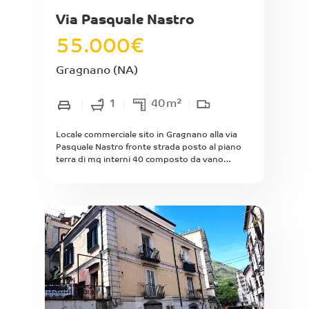
Via Pasquale Nastro
55.000
€
Gragnano
(NA)
1
40
m²
Locale commerciale sito in Gragnano alla via
Pasquale Nastro fronte strada posto al piano
terra di mq interni 40 composto da vano
all'ingresso con annesso bagno, altro vano con
esposizione e finestra all'interno del fabbricato,
altezza interna 2.80 m. Da Ristrutturare. Libero
Subito.