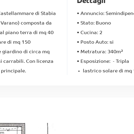
Dettagli
 Castellammare di Stabia
•
Annuncio:
Semindipen
tà Varano) composta da
•
Stato:
Buono
al piano terra di mq 40
•
Cucina:
2
lare di mq 150
•
Posto Auto:
si
e giardino di circa mq
•
Metratura:
340
m²
 carrabili. Con licenza
•
Esposizione:
- Tripla
 principale.
lastrico solare di mq