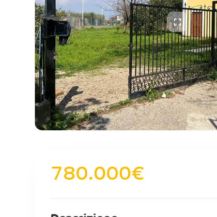
780.000
€